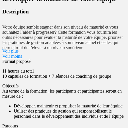
Description
Votre équipe semble stagner dans son niveau de maturité et vous
souhaitez l’aider à progresser? Cette formation vous fournira les
outils nécessaires pour évaluer la maturité de votre équipe, prioriser
les pratiques de gestion adaptées à son niveau actuel et celles qui
permettront de l’élever à un niveau supérieur.
Voir plus
Voir moins
Le programme est principalement orienté vers le développement de
Format proposé
votre leadership et la création de relations de confiance durables
avec votre équipe. Rejoignez-nous pour transformer la dynamique
11 heures au total
de votre équipe et atteindre de nouveaux sommets de performance et
10 capsules de formation + 7 séances de coaching de groupe
de collaboration.
Objectifs
Au terme de la formation, les participants et participantes seront en
mesure de :
Développer, maintenir et propulser la maturité de leur équipe
Utiliser des pratiques de gestion qui responsabilisent le
personnel dans le développement des individus et de l’équipe
Parcours