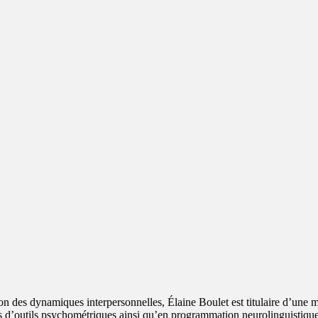
des dynamiques interpersonnelles, Élaine Boulet est titulaire d’une maî
hes d’outils psychométriques ainsi qu’en programmation neurolinguistiq