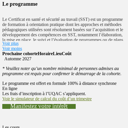
Le programme
Le Certificat en santé et sécurité au travail (SST) est un programme
de formation à orientation pratique dont les approches et méthodes
pédagogiques utilisées sont résolument basées sur l’acquisition et le
développement des compétences en SST, notamment l’élaboration,
la mise en place, le suivi et l’évaluation de programmes ou de plans
Voir plus
d’action de prévention après avoir identifié les principaux risques,
Voir moins
effectué leur analyse puis procédé à leur évaluation dans le but de
Prochaine cohorte
Horaire
Lieu
Coût
prioriser les interventions à réaliser et de choisir les moyens de
Automne 2027
prévention appropriés.
* Veuillez noter qu’un nombre minimal de personnes admises au
programme est requis pour confirmer le démarrage de la cohorte.
Le programme est offert en formule 100% à distance synchrone
En ligne
Les frais d’inscription à l’UQAC s’appliquent.
Voir le simulateur de calcul du coût d’un trimestre
Manifestez votre intérêt
Les cours