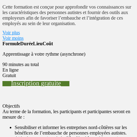
Cette formation est conçue pour approfondir vos connaissances sur
les caractéristiques des personnes autistes et fournir des outils aux
employeurs afin de favoriser l’embauche et l’intégration de ces
employés au sein de leur organisation.
Voir plus
Les participants et participantes auront accès à sept modules qui
Voir moins
présentent différents formats de matériel, tels que des vidéos, des
Formule
Durée
Lieu
Coût
lectures complémentaires et des liens vers des ressources externes.
Ces modules sont conçus pour être consultés à votre propre rythme.
Apprentissage à votre rythme (asynchrone)
90 minutes au total
En ligne
Gratuit
Inscription gratuite
Objectifs
Au terme de la formation, les participants et participantes seront en
mesure de :
Sensibiliser et informer les entreprises nord-côtières sur les
bénéfices de l’embauche de personnes employées autistes.